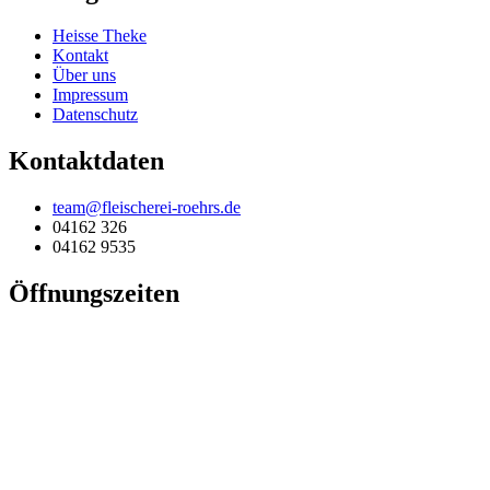
Heisse Theke
Kontakt
Über uns
Impressum
Datenschutz
Kontaktdaten
team@fleischerei-roehrs.de
04162 326
04162 9535
Öffnungszeiten
Mo
08:00 – 12:30
Di
08:00 – 12:30 · 14:00 – 18:00
Mi
08:00 – 12:30
Do
08:00 – 12:30 · 14:00 – 18:00
Fr
07:30 – 12:30 · 14:00 – 18:00
Sa
07:30 – 12:00