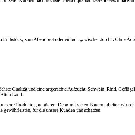
ch unserer Kunden nach höchster Fleischqualität, bestem Geschmack u
um Frühstück, zum Abendbrot oder einfach „zwischendurch“: Ohne Aufsc
öchste Qualität und eine artgerechte Aufzucht. Schwein, Rind, Geflügel
 Alten Land.
 unserer Produkte garantieren. Denn mit vielen Bauern arbeiten wir sc
he gewährleisten, für die unsere Kunden uns schätzen.